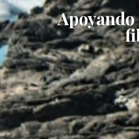
J
Apoyando 
f