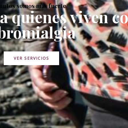
untos somos más fuerte
a quienes viven c
ibromialgia
VER SERVICIOS