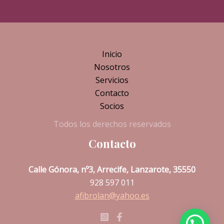
Inicio
Nosotros
Servicios
Contacto
Socios
Todos los derechos reservados
Contacto
Calle Gónora, nº3, Arrecife, Lanzarote, 35550
928 597 011
afibrolan@yahoo.es